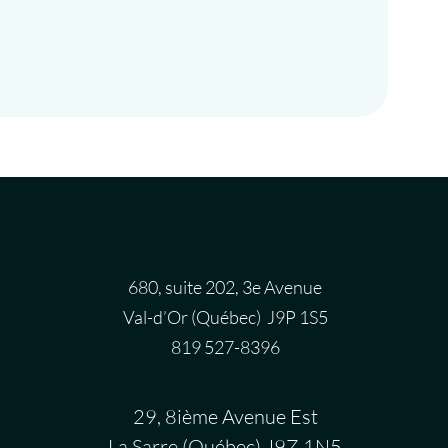
680, suite 202, 3e Avenue
Val-d’Or (Québec) J9P 1S5
819 527-8396
29, 8ième Avenue Est
La Sarre (Québec) J9Z 1N5