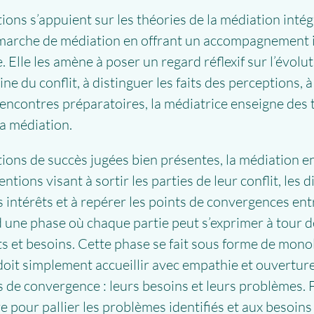
ons s’appuient sur les théories de la médiation intégr
marche de médiation en offrant un accompagnement in
Elle les amène à poser un regard réflexif sur l’évoluti
gine du conflit, à distinguer les faits des perceptions
s rencontres préparatoires, la médiatrice enseigne d
la médiation.
tions de succès jugées bien présentes, la médiation en
entions visant à sortir les parties de leur conflit, les
rs intérêts et à repérer les points de convergences ent
 une phase où chaque partie peut s’exprimer à tour de
 et besoins. Cette phase se fait sous forme de mono
e doit simplement accueillir avec empathie et ouverture
 de convergence : leurs besoins et leurs problèmes. Fi
e pour pallier les problèmes identifiés et aux besoin